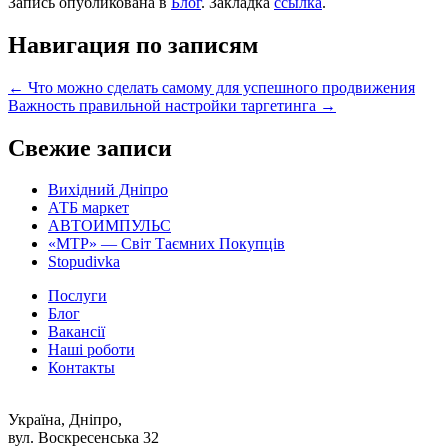
Запись опубликована в
Блог
. Закладка
ссылка
.
Навигация по записям
←
Что можно сделать самому для успешного продвижения
Важность правильной настройки таргетинга
→
Свежие записи
Вихідний Дніпро
АТБ маркет
АВТОИМПУЛЬС
«MTP» — Світ Таємних Покупців
Stopudivka
Послуги
Блог
Вакансії
Наші роботи
Контакты
Україна, Дніпро,
вул. Воскресенська 32