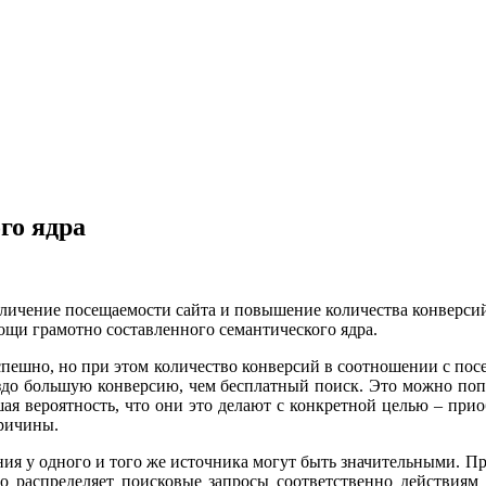
го ядра
еличение посещаемости сайта и повышение количества конверси
мощи грамотно составленного семантического ядра.
пешно, но при этом количество конверсий в соотношении с пос
здо большую конверсию, чем бесплатный поиск. Это можно поп
ая вероятность, что они это делают с конкретной целью – прио
ричины.
ения у одного и того же источника могут быть значительными. П
о распределяет поисковые запросы соответственно действиям 