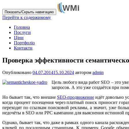
Показать/Скрыть навигацию
Перейти к содержимому
Головна
Послуги
Ціни
Портфоліо
Контакти
Проверка эффективности семантическо
Опубликовано
04.07.2014
15.10.2024
автором
admin
Цель любого вида работ SEO – это ув
запросов. А это уже создаётся при по
Но бывает так, что внешне
SEO-продвижение
идёт довольно ус
когда процент посещения через платный поиск приносит гора
переходят по ссылкам поисковой рекламы, а значит, уже больш
недочёты в SEO или PPC кампании для выяснения истинной п
Однако, бывает так, что даже в рамках одного канала расхожд
ключей по посадочным страницам. К примеру, Google обычн