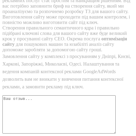
рекламних послуг стає простим та найкращим рішенням. Від
вас потрібно заповнити бриф на створення сайту, який ми
проаналізуємо та розпочнемо розробку ТЗ для вашого сайту.
Виготовлення сайту може проходити під вашим контролем, і
повністю можливо виготовити сайт під ключ.
Створення правильного семантичного ядра і правильно
підібрані ключові слова для вашого сайту вже буде великий
крок у просуванні сайту СЕО. Окрема послуга
оптимізація
сайту
для пошукових машин та юзабіліті аналіз сайту
допоможе заробляти за допомогою сайту гроші.
Замовлення сайту у комплексі з просуванням у Дніпрі, Києві,
Харкові, Запоріжжі, Миколаєві, Одесі. Налаштування та
ведення компаній контексної реклами GoogleAdWords
дозволить вам не вникати у вивчення питання контексної
реклами, а замовити рекламу під ключ.