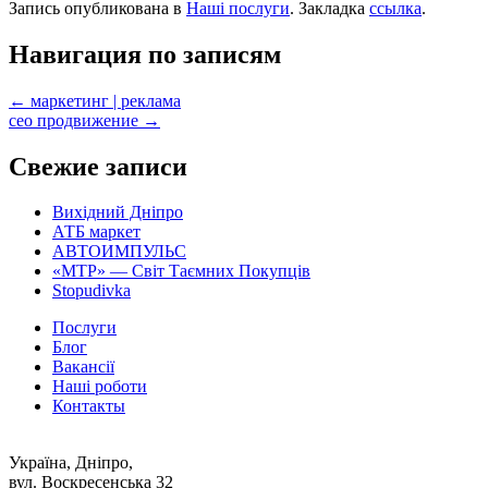
Запись опубликована в
Наші послуги
. Закладка
ссылка
.
Навигация по записям
←
маркетинг | реклама
сео продвижение
→
Свежие записи
Вихідний Дніпро
АТБ маркет
АВТОИМПУЛЬС
«MTP» — Світ Таємних Покупців
Stopudivka
Послуги
Блог
Вакансії
Наші роботи
Контакты
Україна, Дніпро,
вул. Воскресенська 32